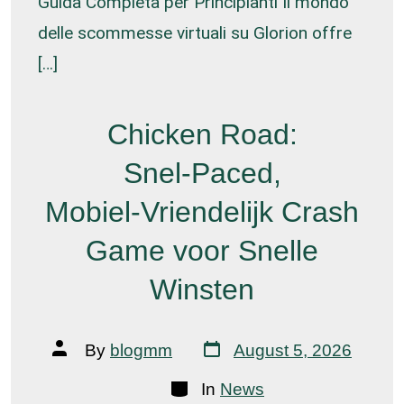
Guida Completa per Principianti Il mondo
delle scommesse virtuali su Glorion offre
[…]
Chicken Road:
Snel‑Paced,
Mobiel‑Vriendelijk Crash
Game voor Snelle
Winsten
Post
Post
By
blogmm
August 5, 2026
date
author
Categories
In
News