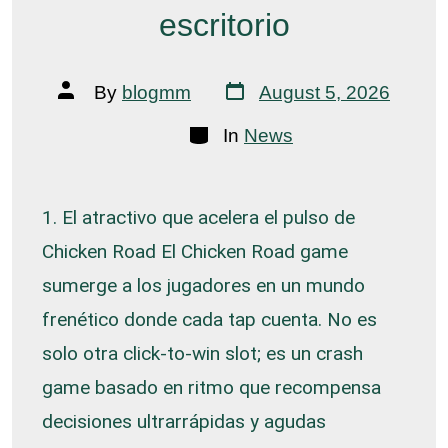
escritorio
Post
Post
By
blogmm
August 5, 2026
date
author
Categories
In
News
1. El atractivo que acelera el pulso de
Chicken Road El Chicken Road game
sumerge a los jugadores en un mundo
frenético donde cada tap cuenta. No es
solo otra click‑to‑win slot; es un crash
game basado en ritmo que recompensa
decisiones ultrarrápidas y agudas