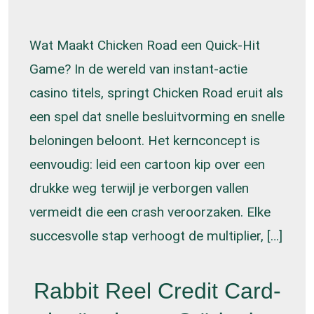
Wat Maakt Chicken Road een Quick‑Hit
Game? In de wereld van instant‑actie
casino titels, springt Chicken Road eruit als
een spel dat snelle besluitvorming en snelle
beloningen beloont. Het kernconcept is
eenvoudig: leid een cartoon kip over een
drukke weg terwijl je verborgen vallen
vermeidt die een crash veroorzaken. Elke
succesvolle stap verhoogt de multiplier, […]
Rabbit Reel Credit Card-