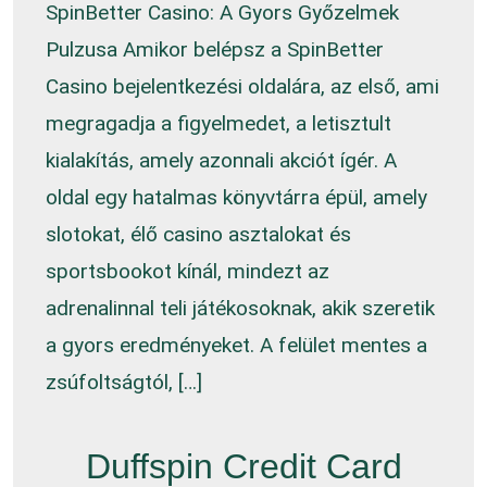
SpinBetter Casino: A Gyors Győzelmek
Pulzusa Amikor belépsz a SpinBetter
Casino bejelentkezési oldalára, az első, ami
megragadja a figyelmedet, a letisztult
kialakítás, amely azonnali akciót ígér. A
oldal egy hatalmas könyvtárra épül, amely
slotokat, élő casino asztalokat és
sportsbookot kínál, mindezt az
adrenalinnal teli játékosoknak, akik szeretik
a gyors eredményeket. A felület mentes a
zsúfoltságtól, […]
Duffspin Credit Card