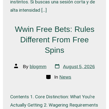
instintos. Si buscas una sesión corta y de
alta intensidad […]
Wwin Free Bets: Rules
Different From Free
Spins
Post
Post
By
blogmm
August 5, 2026
date
author
Categories
In
News
Contents 1. Core Distinction: What You’re
Actually Getting 2. Wagering Requirements