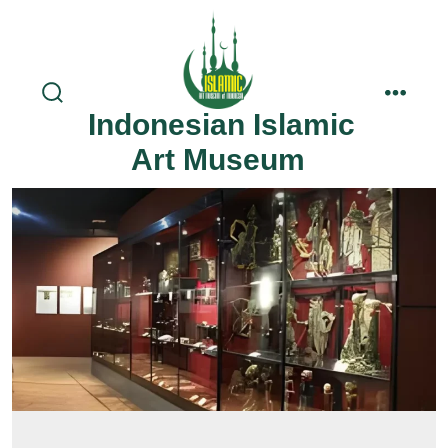
Skip
to
content
search
menu
Indonesian Islamic
toggle
Art Museum