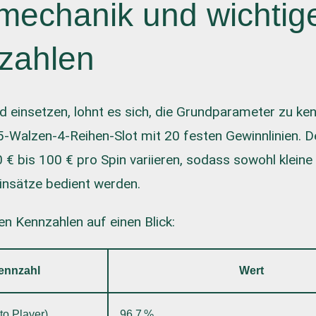
mechanik und wichtig
zahlen
d einsetzen, lohnt es sich, die Grundparameter zu ke
 5‑Walzen‑4‑Reihen‑Slot mit 20 festen Gewinnlinien. D
 € bis 100 € pro Spin variieren, sodass sowohl kleine
insätze bedient werden.
en Kennzahlen auf einen Blick:
ennzahl
Wert
to Player)
96,7 %