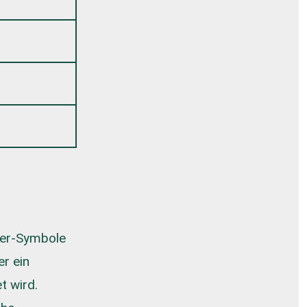
tter‑Symbole
er ein
t wird.