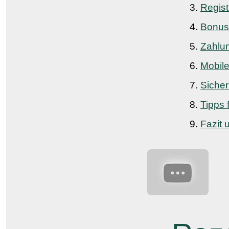
Regist
Bonus
Zahlu
Mobile
Sicher
Tipps 
Fazit