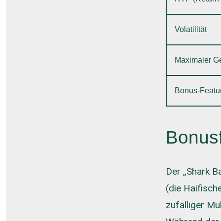
Volatilität
Maximaler G
Bonus‑Featu
Bonusf
Der „Shark Ba
(die Haifisch
zufälliger Mu