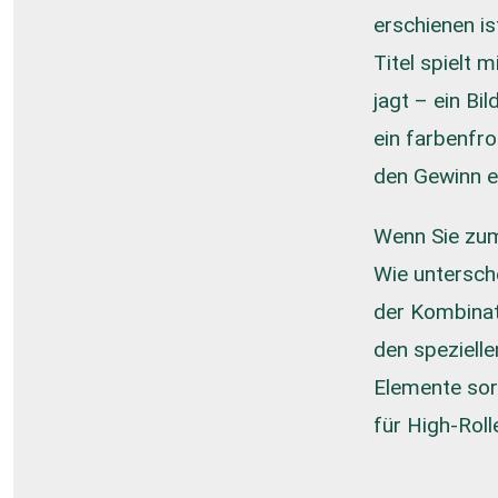
erschienen is
Titel spielt 
jagt – ein Bi
ein farbenfr
den Gewinn e
Wenn Sie zum 
Wie untersche
der Kombinati
den spezielle
Elemente sorg
für High‑Rolle