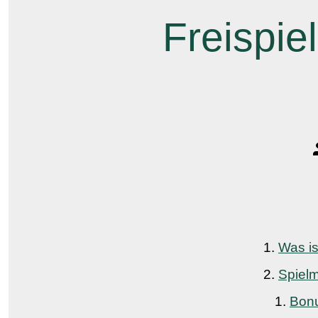
Freispie
Was is
Spiel
Bonu