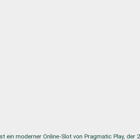
st ein moderner Online‑Slot von Pragmatic Play, der 