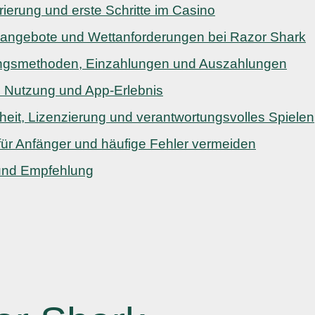
rierung und erste Schritte im Casino
angebote und Wettanforderungen bei Razor Shark
ngsmethoden, Einzahlungen und Auszahlungen
 Nutzung und App‑Erlebnis
heit, Lizenzierung und verantwortungsvolles Spielen
für Anfänger und häufige Fehler vermeiden
 und Empfehlung