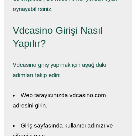
oynayabilirsiniz.
Vdcasino Girişi Nasıl
Yapılır?
Vdcasino giriş yapmak için aşağıdaki
adımları takip edin:
Web tarayıcınızda vdcasino.com
adresini girin.
Giriş sayfasında kullanıcı adınızı ve
şifrenizi girin.