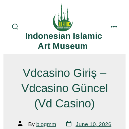
Skip
to
content
search
menu
Indonesian Islamic
toggle
Art Museum
Vdcasino Giriş –
Vdcasino Güncel
(Vd Casino)
Post
Post
By
blogmm
June 10, 2026
date
author