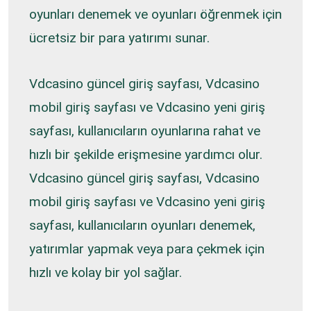
oyunları denemek ve oyunları öğrenmek için
ücretsiz bir para yatırımı sunar.
Vdcasino güncel giriş sayfası, Vdcasino
mobil giriş sayfası ve Vdcasino yeni giriş
sayfası, kullanıcıların oyunlarına rahat ve
hızlı bir şekilde erişmesine yardımcı olur.
Vdcasino güncel giriş sayfası, Vdcasino
mobil giriş sayfası ve Vdcasino yeni giriş
sayfası, kullanıcıların oyunları denemek,
yatırımlar yapmak veya para çekmek için
hızlı ve kolay bir yol sağlar.