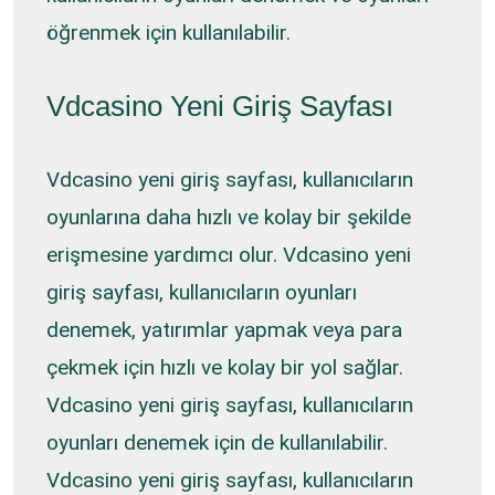
öğrenmek için kullanılabilir.
Vdcasino Yeni Giriş Sayfası
Vdcasino yeni giriş sayfası, kullanıcıların
oyunlarına daha hızlı ve kolay bir şekilde
erişmesine yardımcı olur. Vdcasino yeni
giriş sayfası, kullanıcıların oyunları
denemek, yatırımlar yapmak veya para
çekmek için hızlı ve kolay bir yol sağlar.
Vdcasino yeni giriş sayfası, kullanıcıların
oyunları denemek için de kullanılabilir.
Vdcasino yeni giriş sayfası, kullanıcıların